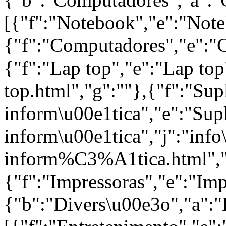
[{"f":"Notebook","e":"Note
{"f":"Computadores","e":"C
{"f":"Lap top","e":"Lap top
top.html","g":""},{"f":"Su
inform\u00e1tica","e":"Sup
inform\u00e1tica","j":"inf
inform%C3%A1tica.html","
{"f":"Impressoras","e":"Imp
{"b":"Divers\u00e3o","a":"