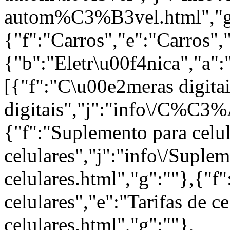
autom%C3%B3vel.html","g
{"f":"Carros","e":"Carros","
{"b":"Eletr\u00f4nica","a":
[{"f":"C\u00e2meras digita
digitais","j":"info\/C%C3%
{"f":"Suplemento para celu
celulares","j":"info\/Suple
celulares.html","g":""},{"f"
celulares","e":"Tarifas de ce
celulares.html","g":""},