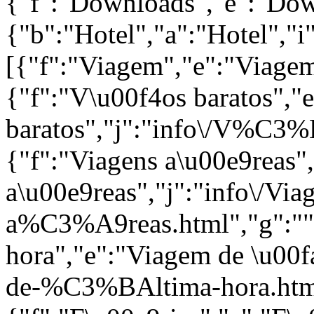
{"f":"Downloads","e":"Down
{"b":"Hotel","a":"Hotel","i"
[{"f":"Viagem","e":"Viagem
{"f":"V\u00f4os baratos","
baratos","j":"info\/V%C3%B
{"f":"Viagens a\u00e9reas"
a\u00e9reas","j":"info\/Via
a%C3%A9reas.html","g":""}
hora","e":"Viagem de \u00fa
de-%C3%BAltima-hora.html