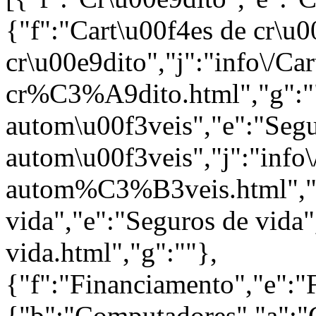
{"f":"Cart\u00f4es de cr\u0
cr\u00e9dito","j":"info\/
cr%C3%A9dito.html","g":""
autom\u00f3veis","e":"Segu
autom\u00f3veis","j":"info
autom%C3%B3veis.html","g
vida","e":"Seguros de vida"
vida.html","g":""},
{"f":"Financiamento","e":"F
{"b":"Computadores","a":"C