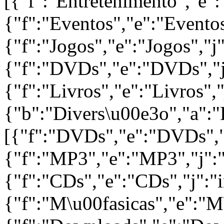
[{"f":"Entretenimento","e":
{"f":"Eventos","e":"Eventos
{"f":"Jogos","e":"Jogos","j"
{"f":"DVDs","e":"DVDs","j
{"f":"Livros","e":"Livros","
{"b":"Divers\u00e3o","a":
[{"f":"DVDs","e":"DVDs","
{"f":"MP3","e":"MP3","j":"
{"f":"CDs","e":"CDs","j":"i
{"f":"M\u00fasicas","e":"M