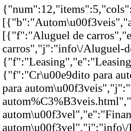
{"num":12,"items":5,"cols":
[{"b":"Autom\u00f3veis","
[{"f":"Aluguel de carros","
carros","j":"info\/Aluguel-d
{"f":"Leasing","e":"Leasing
{"f":"Cr\u00e9dito para au
para autom\u00f3veis","j"
autom%C3%B3veis.html","g
autom\u00f3vel","e":"Fina
autom\u00f3vel","j":"info\