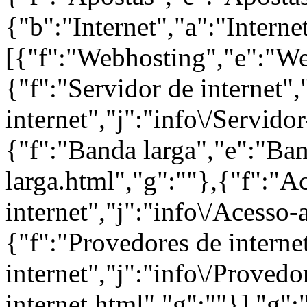
{"b":"Internet","a":"Internet
[{"f":"Webhosting","e":"We
{"f":"Servidor de internet",
internet","j":"info\/Servido
{"f":"Banda larga","e":"Ban
larga.html","g":""},{"f":"Ac
internet","j":"info\/Acesso-
{"f":"Provedores de interne
internet","j":"info\/Provedo
internet.html","g":""}],"g":