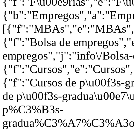
{"f":"F\u00e9rias","e":"F\u
{"b":"Empregos","a":"Empre
[{"f":"MBAs","e":"MBAs","
{"f":"Bolsa de empregos","
empregos","j":"info\/Bolsa
{"f":"Cursos","e":"Cursos",
{"f":"Cursos de p\u00f3s-g
de p\u00f3s-gradua\u00e7\u
p%C3%B3s-
gradua%C3%A7%C3%A3o.htm