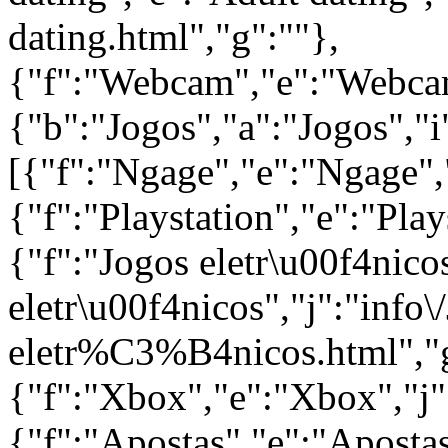
dating.html","g":""},
{"f":"Webcam","e":"Webcam"
{"b":"Jogos","a":"Jogos","i
[{"f":"Ngage","e":"Ngage","
{"f":"Playstation","e":"Play
{"f":"Jogos eletr\u00f4nico
eletr\u00f4nicos","j":"info\
eletr%C3%B4nicos.html","g
{"f":"Xbox","e":"Xbox","j"
{"f":"Apostas","e":"Apostas