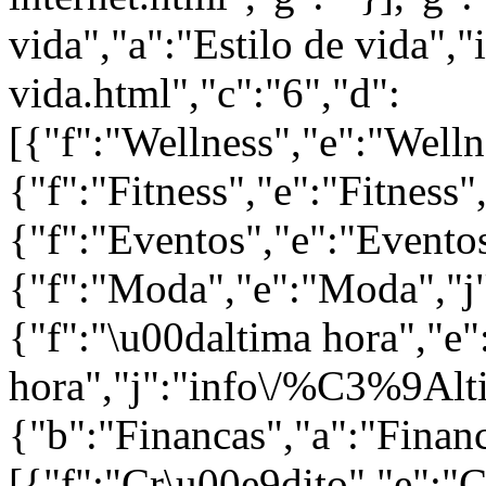
vida","a":"Estilo de vida","i
vida.html","c":"6","d":
[{"f":"Wellness","e":"Welln
{"f":"Fitness","e":"Fitness",
{"f":"Eventos","e":"Eventos
{"f":"Moda","e":"Moda","j"
{"f":"\u00daltima hora","e"
hora","j":"info\/%C3%9Alti
{"b":"Financas","a":"Financ
[{"f":"Cr\u00e9dito","e":"