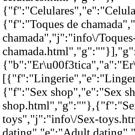
{"f":"Celulares","e":"Celula
{"f":"Toques de chamada",
chamada","j":"info\/Toques
chamada.html","g":""}],"g"
{"b":"Er\u00f3tica","a":"Er
[{"f":"Lingerie","e":"Linger
{"f":"Sex shop","e":"Sex sh
shop.html","g":""},{"f":"Se
toys","j":"info\/Sex-toys.ht
dating","e":"Adult dating","