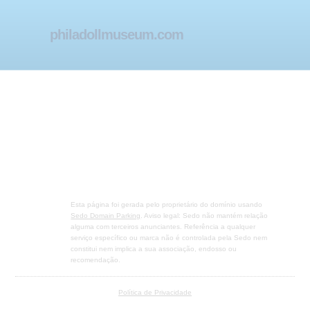
philadollmuseum.com
Esta página foi gerada pelo proprietário do domínio usando
Sedo Domain Parking
. Aviso legal: Sedo não mantém relação
alguma com terceiros anunciantes. Referência a qualquer
serviço específico ou marca não é controlada pela Sedo nem
constitui nem implica a sua associação, endosso ou
recomendação.
Política de Privacidade